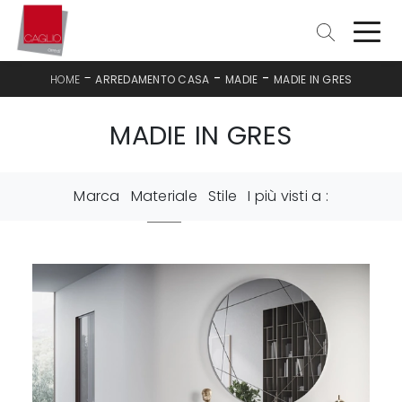
-
-
-
HOME
ARREDAMENTO CASA
MADIE
MADIE IN GRES
MADIE IN GRES
Marca
Materiale
Stile
I più visti a :