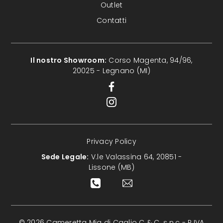
Outlet
Contatti
Il nostro Showroom:
Corso Magenta, 94/96,
20025 - Legnano (MI)
Privacy Policy
Sede Legale:
V.le Valassina 64, 20851 -
Lissone (MB)
© 2026 Cameretta Mia di Caglio C & C. s.n.c - P.IVA